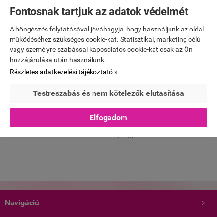
Webáruház értékelés
Fontosnak tartjuk az adatok védelmét
fehernemu.hu
A böngészés folytatásával jóváhagyja, hogy használjunk az oldal
Értékelés írása
működéséhez szükséges cookie-kat. Statisztikai, marketing célú
vagy személyre szabással kapcsolatos cookie-kat csak az Ön





hozzájárulása után használunk.
Részletes adatkezelési tájékoztató »
5
Testreszabás és nem kötelezők elutasítása





Kiváló minőség,csak innét fogok ezután is vásárolni!
Elfogadom
Gölöncsér Józsefné Gyöngyi
Homokszentgyörgy
Navigáció
