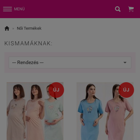


MENÜ

»
Női Termékek
KISMAMÁKNAK:
ÚJ
ÚJ