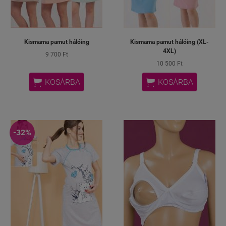
Kismama pamut hálóing
Kismama pamut hálóing (XL-
4XL)
9 700 Ft
10 500 Ft


KOSÁRBA
KOSÁRBA
-32%