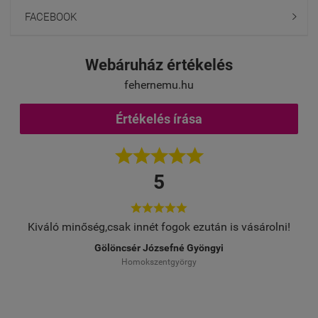
FACEBOOK

Webáruház értékelés
fehernemu.hu
Értékelés írása





5





Kiváló minőség,csak innét fogok ezután is vásárolni!
Gölöncsér Józsefné Gyöngyi
Homokszentgyörgy