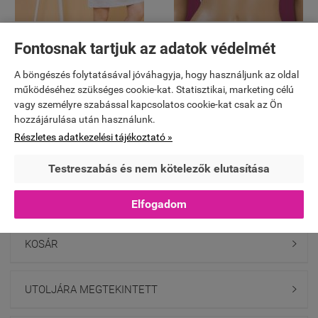
Kismama pamut hálóing
kismama pamut melltartó (extra
Fontosnak tartjuk az adatok védelmét
méretekben is)
7 290 Ft
4 990 Ft
4 890 Ft
A böngészés folytatásával jóváhagyja, hogy használjunk az oldal
működéséhez szükséges cookie-kat. Statisztikai, marketing célú


KOSÁRBA
KOSÁRBA
vagy személyre szabással kapcsolatos cookie-kat csak az Ön
hozzájárulása után használunk.
Részletes adatkezelési tájékoztató »
GYÁRTÓK

Testreszabás és nem kötelezők elutasítása
TERMÉKEK

Elfogadom
KOSÁR

UTOLJÁRA MEGTEKINTETT
