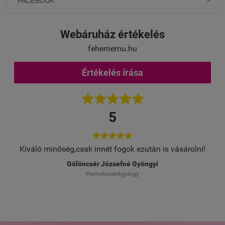
FACEBOOK

Webáruház értékelés
fehernemu.hu
Értékelés írása





5





Kiváló minőség,csak innét fogok ezután is vásárolni!
Gölöncsér Józsefné Gyöngyi
Homokszentgyörgy