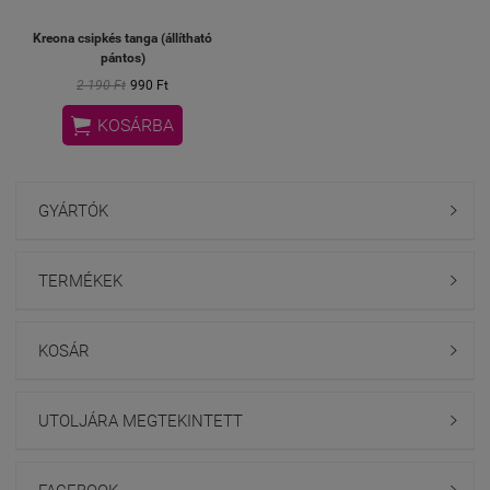
Kreona csipkés tanga (állítható
pántos)
2 190 Ft
990 Ft

KOSÁRBA
GYÁRTÓK

TERMÉKEK

KOSÁR

UTOLJÁRA MEGTEKINTETT
