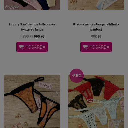
Poppy "Lia" pántos tüll-csipke
Kreona mintás tanga (állítható
ékszeres tanga
pántos)
1 890 Ft
990 Ft
990 Ft


KOSÁRBA
KOSÁRBA
-55%