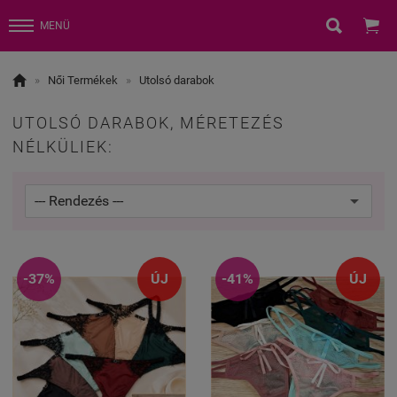


MENÜ

»
Női Termékek
»
Utolsó darabok
UTOLSÓ DARABOK, MÉRETEZÉS
NÉLKÜLIEK:
-37%
ÚJ
-41%
ÚJ