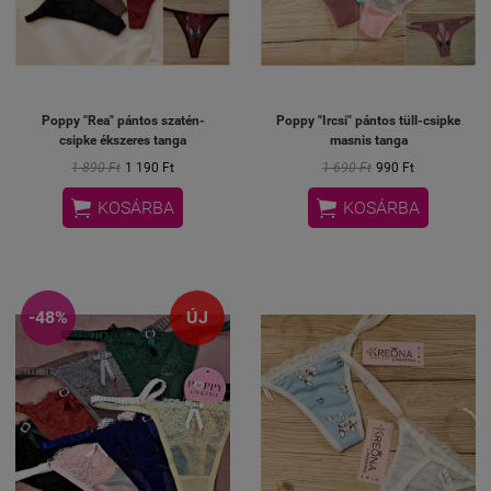
Poppy "Rea" pántos szatén-
Poppy "Ircsi" pántos tüll-csipke
csipke ékszeres tanga
masnis tanga
1 890 Ft
1 190 Ft
1 690 Ft
990 Ft


KOSÁRBA
KOSÁRBA
-48%
ÚJ