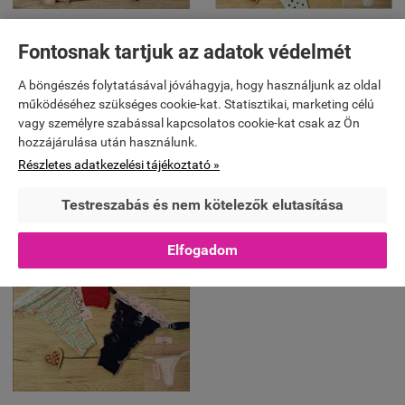
Fontosnak tartjuk az adatok védelmét
Kreona csipkés tanga (állítható
Kreona "Fanni" csipkés tanga
pántos)
(állítható pántos)
A böngészés folytatásával jóváhagyja, hogy használjunk az oldal
990 Ft
2 190 Ft
990 Ft
működéséhez szükséges cookie-kat. Statisztikai, marketing célú
vagy személyre szabással kapcsolatos cookie-kat csak az Ön


KOSÁRBA
KOSÁRBA
hozzájárulása után használunk.
Részletes adatkezelési tájékoztató »
Testreszabás és nem kötelezők elutasítása
-55%
Elfogadom