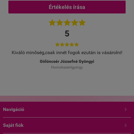
Értékelés írása





5





Kiváló minőség,csak innét fogok ezután is vásárolni!
Gölöncsér Józsefné Gyöngyi
Homokszentgyörgy
Navigáció

Saját fiók
