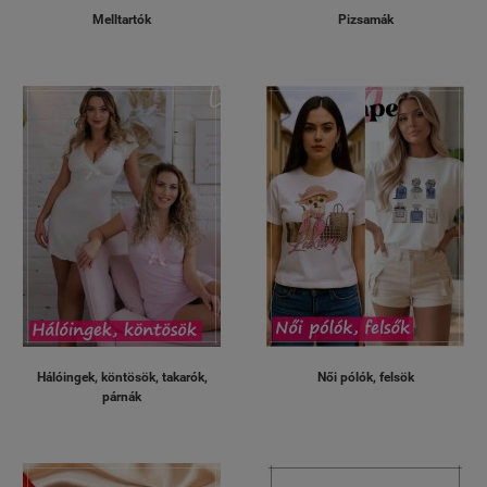
Melltartók
Pizsamák
Hálóingek, köntösök, takarók,
Női pólók, felsök
párnák