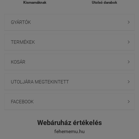
Kismamáknak
Utolsó darabok
GYÁRTÓK

TERMÉKEK

KOSÁR

UTOLJÁRA MEGTEKINTETT

FACEBOOK

Webáruház értékelés
fehernemu.hu