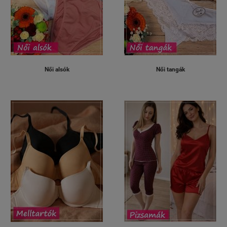
Női alsók
Női tangák