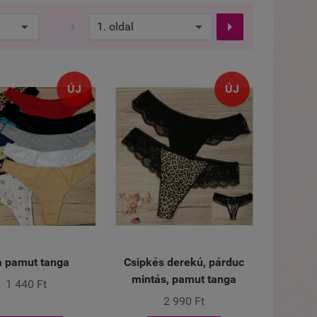


ÚJ
ÚJ
a pamut tanga
Csipkés derekú, párduc
mintás, pamut tanga
1 440 Ft
2 990 Ft