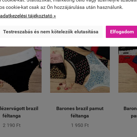


KOSÁRBA
KOSÁRBA
os cookie-kat csak az Ön hozzájárulása után használunk.
adatkezelési tájékoztató »
Testreszabás és nem kötelezők elutasítása
Elfogadom
ÚJ
ÚJ
lézervágott brazil
Barones brazil pamut
Baron
féltanga
féltanga
pa
2 190 Ft
1 950 Ft