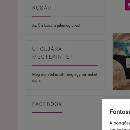
KOSÁR
Az Ön kosara jelenleg üres!
UTOLJÁRA
MEGTEKINTETT
Még nem tekintett meg egy terméket
sem.
FACEBOOK
Léze
Fontos
A böngész
szükséges