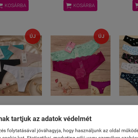


KOSÁRBA
KOSÁRBA
ÚJ
ÚJ
rvágott színes
Poppy "Annie" francia
Barone
nak tartjuk az adatok védelmét
tanga
tanga
1 390 Ft
2 990 Ft
és folytatásával jóváhagyja, hogy használjunk az oldal működ
 cookie-kat. Statisztikai, marketing célú vagy személyre szabás