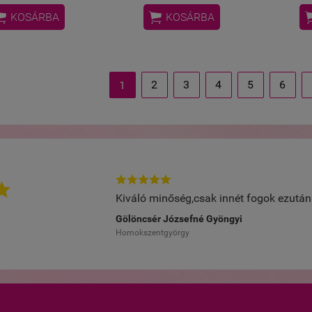


KOSÁRBA
KOSÁRBA
2
3
4
5
6
1






Kiváló minőség,csak innét fogok ezután 
Gölöncsér Józsefné Gyöngyi
Homokszentgyörgy