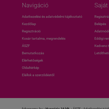
Navigáció
Saját 
Adatkezelési és adatvédelmi tájékoztató
Regisztrá
Kezdőlap
Belépés
Regisztráció
Adatmódo
Kosár tartalma, megrendelés
Eddigi re
ÁSZF
Kedvenc 
Bemutatkozás
Letölthet
Elérhetőségek
Oldaltérkép
Elállok a szerződéstől
fehernemu.hu -
Hungária 16 kft.
-
ÁSZF
-
Adatkezelési táj