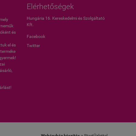
Elérhetőségek
Hungária 16. Kereskedelmi és Szolgáltató
amely
Kft.
érneműk
óként és
Facebook
uk el és
Twitter
0 terméke
, gyermek!
zai
ásárló,
árlást!
t
Webáruház készítés
a StartÜzlettel.