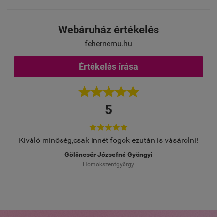
Webáruház értékelés
fehernemu.hu
Értékelés írása





5





Kiváló minőség,csak innét fogok ezután is vásárolni!
Gölöncsér Józsefné Gyöngyi
Homokszentgyörgy