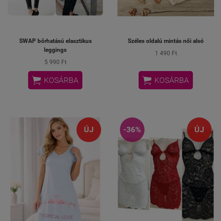
SWAP bőrhatású elasztikus
Széles oldalú mintás női alsó
leggings
1 490 Ft
5 990 Ft


KOSÁRBA
KOSÁRBA
ÚJ
-36%
ÚJ