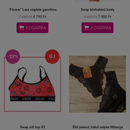
"Flower" Lara csipkés garnitúra
Swap bőrhatású body
7 490 Ft
4 790 Ft
9 600 Ft
7 900 Ft


KOSÁRBA
KOSÁRBA
-22%
ÚJ
Swap női top 02
Elöl pamut, hátul csipke féltanga