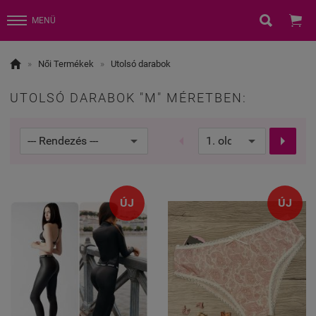


MENÜ

»
Női Termékek
»
Utolsó darabok
UTOLSÓ DARABOK "M" MÉRETBEN:


ÚJ
ÚJ