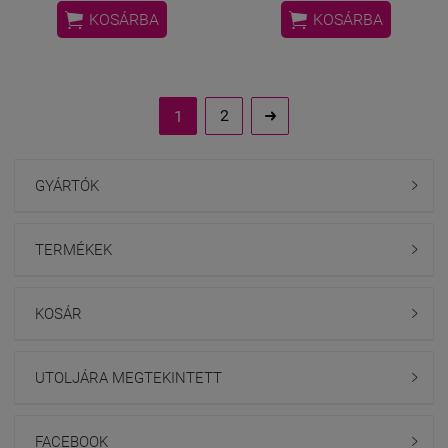


KOSÁRBA
KOSÁRBA
2
1

GYÁRTÓK

TERMÉKEK

KOSÁR

UTOLJÁRA MEGTEKINTETT

FACEBOOK
