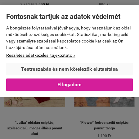
3 810 Ft
2 990 Ft
990 Ft


Fontosnak tartjuk az adatok védelmét
KOSÁRBA
KOSÁRBA
A böngészés folytatásával jóváhagyja, hogy használjunk az oldal
működéséhez szükséges cookie-kat. Statisztikai, marketing célú
vagy személyre szabással kapcsolatos cookie-kat csak az Ön
hozzájárulása után használunk.
Részletes adatkezelési tájékoztató »
Testreszabás és nem kötelezők elutasítása
Elfogadom
"Jutka" oldalán csipkés,
"Flower" fodros szélű csipkés
szélesoldalú, magas állású pamut
pamut tanga
alsó
1 190 Ft