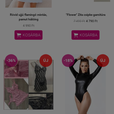
Rövid ujjú flamingó mintás,
"Flower" Zita csipke garnitúra
pamut hálóing
7 490 Ft
4 790 Ft
4 990 Ft


KOSÁRBA
KOSÁRBA
-36%
ÚJ
-18%
ÚJ