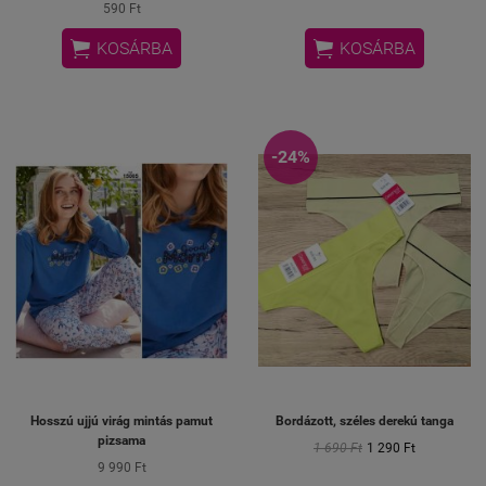
590 Ft


KOSÁRBA
KOSÁRBA
-24%
Hosszú ujjú virág mintás pamut
Bordázott, széles derekú tanga
pizsama
1 690 Ft
1 290 Ft
9 990 Ft