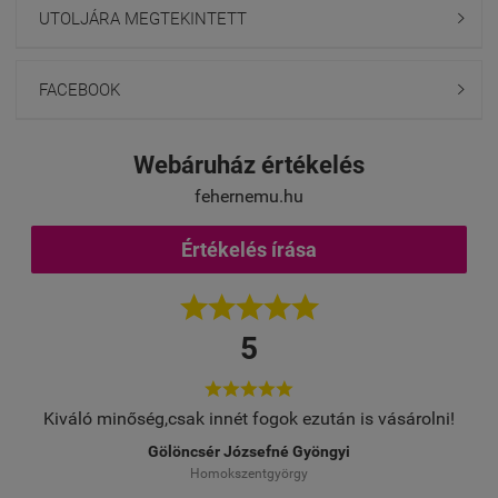
UTOLJÁRA MEGTEKINTETT

FACEBOOK

Webáruház értékelés
fehernemu.hu
Értékelés írása





5





Kiváló minőség,csak innét fogok ezután is vásárolni!
Gölöncsér Józsefné Gyöngyi
Homokszentgyörgy