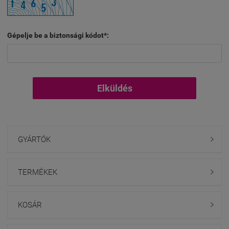
Gépelje be a biztonsági kódot*:
Elküldés
GYÁRTÓK

TERMÉKEK

KOSÁR
