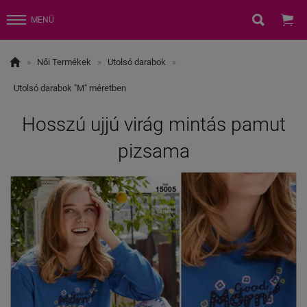


MENÜ

»
Női Termékek
»
Utolsó darabok
»
Utolsó darabok "M" méretben
Hosszú ujjú virág mintás pamut
pizsama