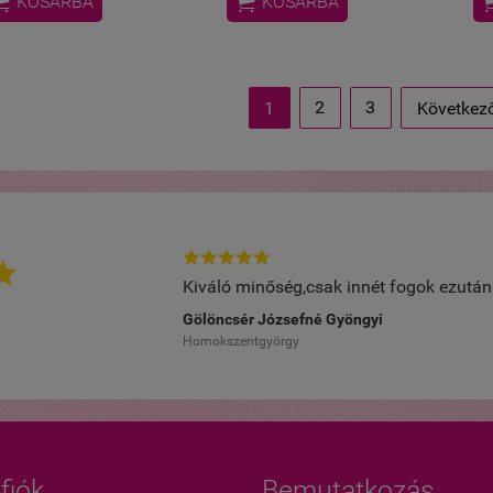


KOSÁRBA
KOSÁRBA
2
3
1
Következő






Kiváló minőség,csak innét fogok ezután 
Gölöncsér Józsefné Gyöngyi
Homokszentgyörgy
fiók
Bemutatkozás