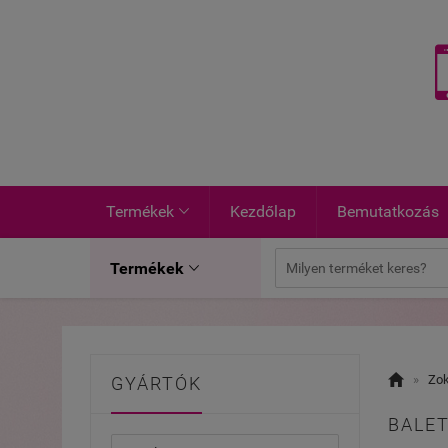
Termékek
Kezdőlap
Bemutatkozás

Termékek


»
Zok
GYÁRTÓK
BALET