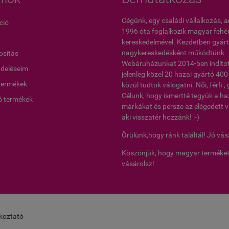
Cégünk, egy családi vállalkozás, 
ció
1996 óta foglalkozik magyar feh
kereskedelmével. Kezdetben gyárt
nagykereskedésként működtünk.
sítás
Webáruházunkat 2014-ben indított
ndeléseim
jelenleg közel 20 hazai gyártó 40
termékek
közül tudtok válogatni. Női, férfi 
Célunk, hogy ismertté tegyük a ha
ő termékek
márkákat és persze az elégedett v
aki visszatér hozzánk! :-)
Örülünk,hogy ránk találtál! Jó vás
Köszönjük, hogy magyar terméke
vásárolsz!
ékoztató