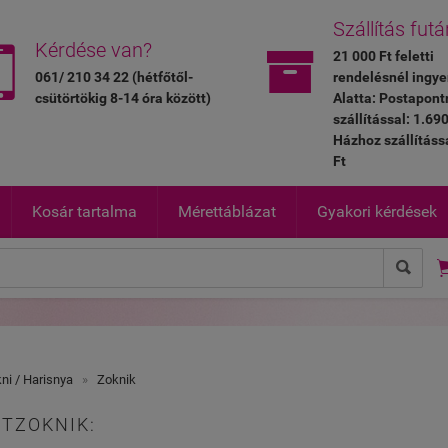
Szállítás futá


Kérdése van?
21 000 Ft feletti
061/ 210 34 22 (hétfőtől-
rendelésnél ingye
csütörtökig 8-14 óra között)
Alatta: Postapont
szállítással: 1.690
Házhoz szállításs
Ft
Kosár tartalma
Mérettáblázat
Gyakori kérdések

ni / Harisnya
»
Zoknik
TZOKNIK: