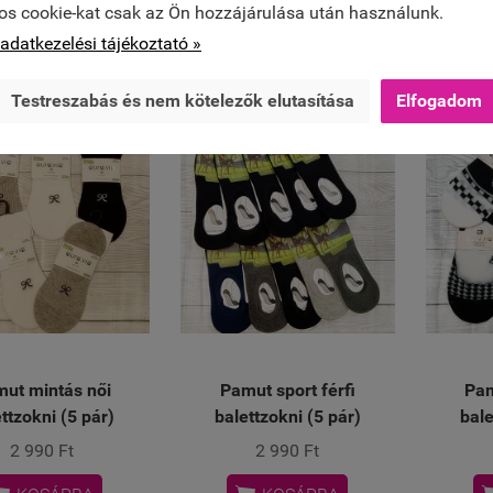


KOSÁRBA
KOSÁRBA
os cookie-kat csak az Ön hozzájárulása után használunk.
adatkezelési tájékoztató »
Testreszabás és nem kötelezők elutasítása
Elfogadom
ÚJ
ÚJ
ut mintás női
Pamut sport férfi
Pam
ttzokni (5 pár)
balettzokni (5 pár)
bale
2 990 Ft
2 990 Ft