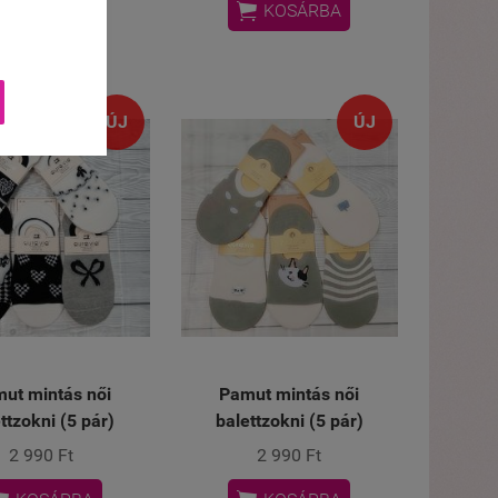


KOSÁRBA
KOSÁRBA
ÚJ
ÚJ
ut mintás női
Pamut mintás női
ttzokni (5 pár)
balettzokni (5 pár)
2 990 Ft
2 990 Ft