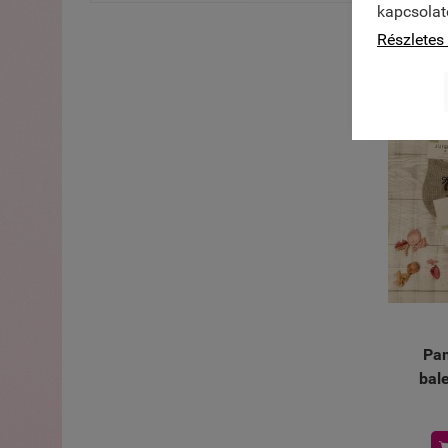
kapcsolat
Részletes 
Pam
bale