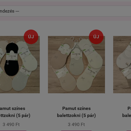
ÚJ
ÚJ
amut színes
Pamut színes
P
ttzokni (5 pár)
balettzokni (5 pár)
bale
3 490 Ft
3 490 Ft