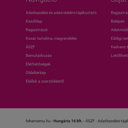
Adatkezelési és adatvédelmi tájékoztató
Regisztrá
Kezdőlap
Belépés
Regisztráció
Adatmódo
Kosár tartalma, megrendelés
Eddigi re
ÁSZF
Kedvenc 
Bemutatkozás
Letölthet
Elérhetőségek
Oldaltérkép
Elállok a szerződéstől
fehernemu.hu -
Hungária 16 kft.
-
ÁSZF
-
Adatkezelési táj