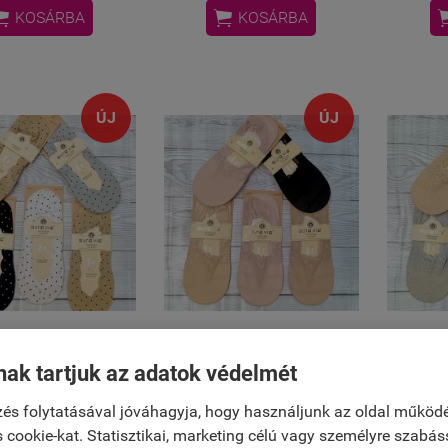


KOSÁRBA
KOSÁRBA
ÚJ
ÚJ
ágott balettzokni
Csipkés balettzokni (5
Csipk
nak tartjuk az adatok védelmét
(5 pár)
pár)
és folytatásával jóváhagyja, hogy használjunk az oldal működ
3 990 Ft
3 990 Ft
 cookie-kat. Statisztikai, marketing célú vagy személyre szabás