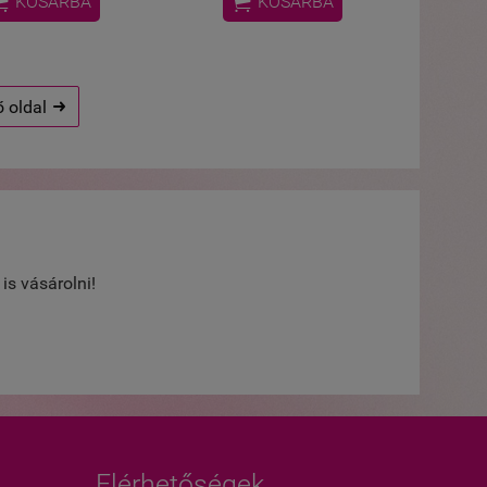


KOSÁRBA
KOSÁRBA
 oldal






Teljesen elé
is vásárolni!
termékek. S
Pálinkás Mári
Tatabánya
Elérhetőségek