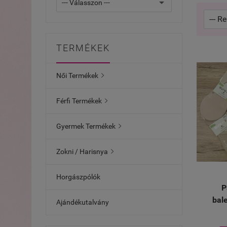
TERMÉKEK
Női Termékek

Férfi Termékek

Gyermek Termékek

Zokni / Harisnya

Horgászpólók
P
bale
Ajándékutalvány