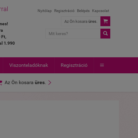
rral
Nyitólap
Regisztráció
Belépés
Kapcsolat

Az Ön kosara
üres
.
nes!
ra

 Ft,
al 1.990
Viszonteladóknak
Regisztráció



Az Ön kosara
üres
.