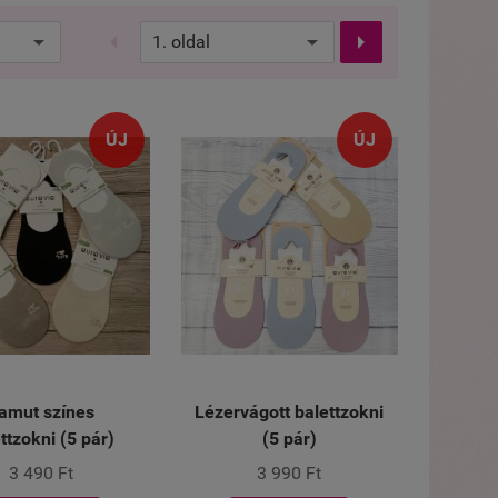


ÚJ
ÚJ
amut színes
Lézervágott balettzokni
ttzokni (5 pár)
(5 pár)
3 490 Ft
3 990 Ft