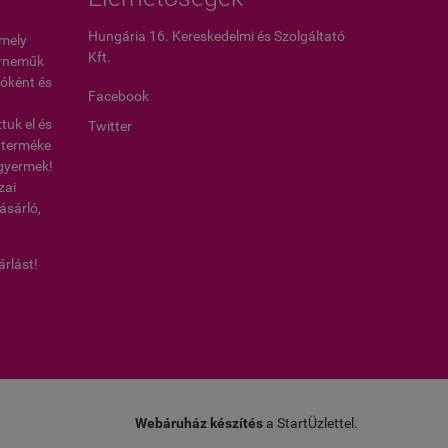
Hungária 16. Kereskedelmi és Szolgáltató
amely
Kft.
érneműk
óként és
Facebook
uk el és
Twitter
0 terméke
, gyermek!
zai
ásárló,
árlást!
t
Webáruház készítés
a StartÜzlettel.