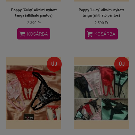
Poppy "Cuky" alkalmi nyitott
Poppy "Lucy" alkalmi nyitott
tanga (állítható pántos)
tanga (állítható pántos)
2 390 Ft
2 590 Ft


KOSÁRBA
KOSÁRBA
ÚJ
ÚJ