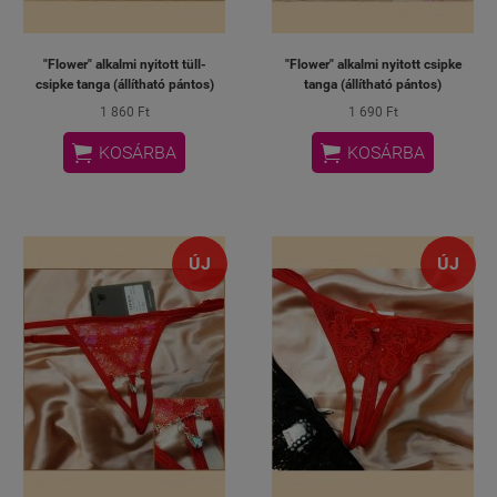
"Flower" alkalmi nyitott tüll-
"Flower" alkalmi nyitott csipke
csipke tanga (állítható pántos)
tanga (állítható pántos)
1 860 Ft
1 690 Ft


KOSÁRBA
KOSÁRBA
ÚJ
ÚJ