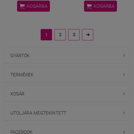


KOSÁRBA
KOSÁRBA
2
3
1

GYÁRTÓK

TERMÉKEK

KOSÁR

UTOLJÁRA MEGTEKINTETT

FACEBOOK
