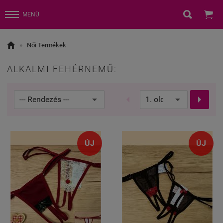


MENÜ

»
Női Termékek
ALKALMI FEHÉRNEMŰ:


ÚJ
ÚJ