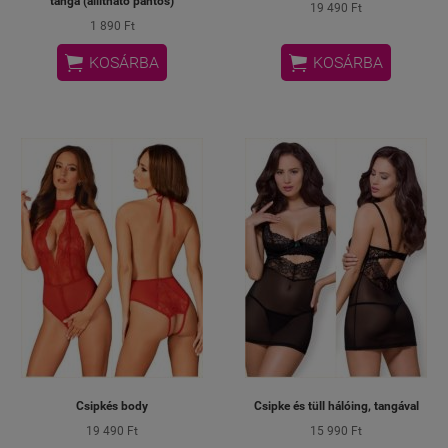
tanga (állítható pántos)
19 490 Ft
1 890 Ft


KOSÁRBA
KOSÁRBA
Csipkés body
Csipke és tüll hálóing, tangával
19 490 Ft
15 990 Ft