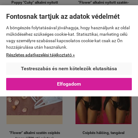
Poppy "Cuky" alkalmi nyitott
"Flower" alkalmi nyitott szatén-
tanga (állítható pántos)
csipke tanga (állítható pántos)
Fontosnak tartjuk az adatok védelmét
2 390 Ft
1 860 Ft


KOSÁRBA
KOSÁRBA
A böngészés folytatásával jóváhagyja, hogy használjunk az oldal
működéséhez szükséges cookie-kat. Statisztikai, marketing célú
vagy személyre szabással kapcsolatos cookie-kat csak az Ön
hozzájárulása után használunk.
Részletes adatkezelési tájékoztató »
ÚJ
Testreszabás és nem kötelezők elutasítása
Elfogadom
"Flower" alkalmi szatén csipkés
Csipkés hálóing, tangával