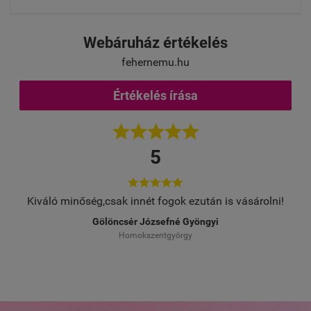
Webáruház értékelés
fehernemu.hu
Értékelés írása





5





Kiváló minőség,csak innét fogok ezután is vásárolni!
Gölöncsér Józsefné Gyöngyi
Homokszentgyörgy