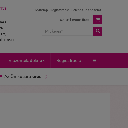
rral
Nyitólap
Regisztráció
Belépés
Kapcsolat

Az Ön kosara
üres
.
nes!
ra

 Ft,
al 1.990
Viszonteladóknak
Regisztráció



Az Ön kosara
üres
.