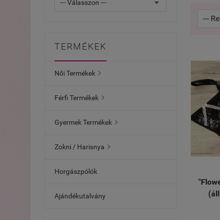
TERMÉKEK
Női Termékek

Férfi Termékek

Gyermek Termékek

Zokni / Harisnya

Horgászpólók
"Flow
(ál
Ajándékutalvány