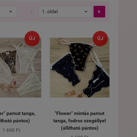


ÚJ
ÚJ
er" pamut tanga,
"Flower" mintás pamut
lítható pántos)
tanga, fodros szegéllyel
(állítható pántos)
1 690 Ft