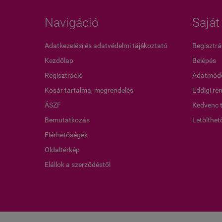
Navigáció
Saját 
Adatkezelési és adatvédelmi tájékoztató
Regisztrá
Kezdőlap
Belépés
Regisztráció
Adatmódo
Kosár tartalma, megrendelés
Eddigi re
ÁSZF
Kedvenc 
Bemutatkozás
Letölthet
Elérhetőségek
Oldaltérkép
Elállok a szerződéstől