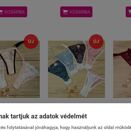


KOSÁRBA
KOSÁRBA
ÚJ
ÚJ
wer" elől-hátul
"Flower" csipke tanga
"Flowe
nak tartjuk az adatok védelmét
s tanga (állítható
masni díszítéssel
T " 
pántos)
(állítható pántos)
és folytatásával jóváhagyja, hogy használjunk az oldal működ