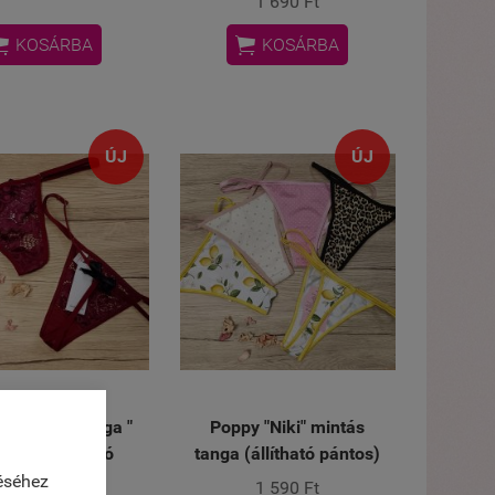
1 690 Ft


KOSÁRBA
KOSÁRBA
ÚJ
ÚJ
r" Csipke tanga "
Poppy "Niki" mintás
fazon (állítható
tanga (állítható pántos)
pántos)
éséhez
1 590 Ft