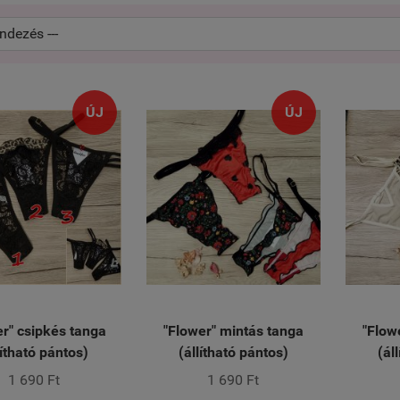
ÚJ
ÚJ
er" csipkés tanga
"Flower" mintás tanga
"Flow
lítható pántos)
(állítható pántos)
(ál
1 690 Ft
1 690 Ft