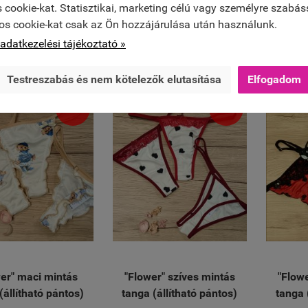
 cookie-kat. Statisztikai, marketing célú vagy személyre szabás
1 690 Ft
1 690 Ft
os cookie-kat csak az Ön hozzájárulása után használunk.


KOSÁRBA
KOSÁRBA
adatkezelési tájékoztató »
Testreszabás és nem kötelezők elutasítása
Elfogadom
ÚJ
ÚJ
er" maci mintás
"Flower" szíves mintás
"Flow
(állítható pántos)
tanga (állítható pántos)
tanga 