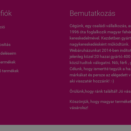
fiók
Bemutatkozás
Cégünk, egy családi vállalkozás, 
ció
1996 óta foglalkozik magyar feh
kereskedelmével. Kezdetben gyárt
nagykereskedésként működtünk.
sítás
Webáruházunkat 2014-ben indított
ndeléseim
jelenleg közel 20 hazai gyártó 40
termékek
közül tudtok válogatni. Női, férfi 
Célunk, hogy ismertté tegyük a ha
ő termékek
márkákat és persze az elégedett v
aki visszatér hozzánk! :-)
Örülünk,hogy ránk találtál! Jó vás
Köszönjük, hogy magyar terméke
vásárolsz!