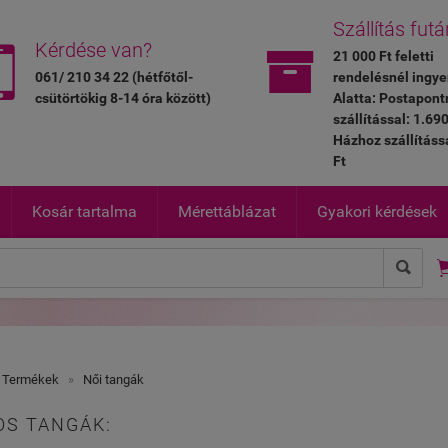
Szállítás futá


Kérdése van?
21 000 Ft feletti
061/ 210 34 22 (hétfőtől-
rendelésnél ingye
csütörtökig 8-14 óra között)
Alatta: Postapont
szállítással: 1.690
Házhoz szállításs
Ft
Kosár tartalma
Mérettáblázat
Gyakori kérdések

 Termékek
»
Női tangák
OS TANGÁK: