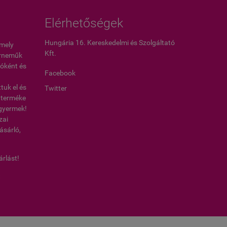
Elérhetőségek
Hungária 16. Kereskedelmi és Szolgáltató
amely
Kft.
érneműk
óként és
Facebook
uk el és
Twitter
0 terméke
, gyermek!
zai
ásárló,
árlást!
t