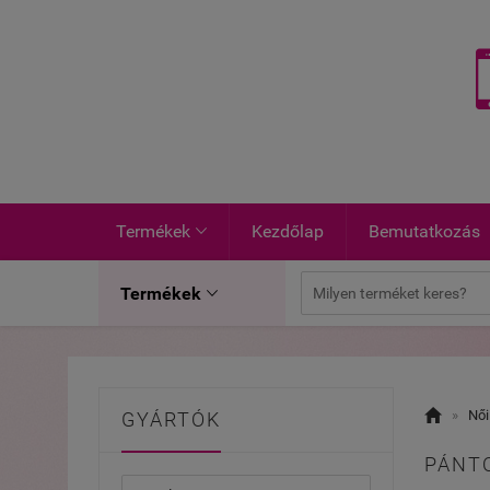
Termékek
Kezdőlap
Bemutatkozás

Termékek


»
Női
GYÁRTÓK
PÁNT