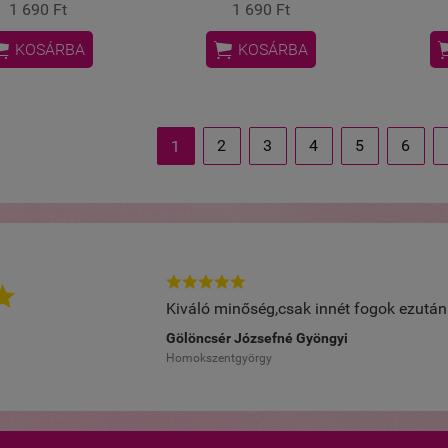
1 690 Ft
1 690 Ft


KOSÁRBA
KOSÁRBA
2
3
4
5
6
1






Kiváló minőség,csak innét fogok ezután 
Gölöncsér Józsefné Gyöngyi
Homokszentgyörgy