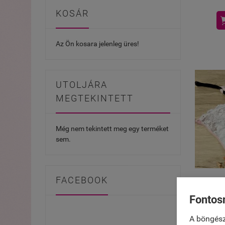
KOSÁR
Az Ön kosara jelenleg üres!
UTOLJÁRA
MEGTEKINTETT
Még nem tekintett meg egy terméket
sem.
FACEBOOK
"Flo
Fontos
csipké
A böngész