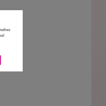
éséhez
sal