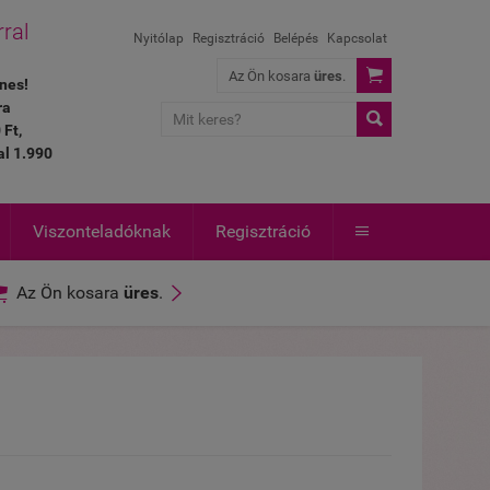
rral
Nyitólap
Regisztráció
Belépés
Kapcsolat

Az Ön kosara
üres
.
nes!
ra

 Ft,
al 1.990
Viszonteladóknak
Regisztráció



Az Ön kosara
üres
.