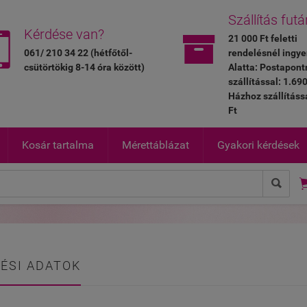
Szállítás futá


Kérdése van?
21 000 Ft feletti
061/ 210 34 22 (hétfőtől-
rendelésnél ingye
csütörtökig 8-14 óra között)
Alatta: Postapont
szállítással: 1.690
Házhoz szállításs
Ft
Kosár tartalma
Mérettáblázat
Gyakori kérdések

ÉSI ADATOK