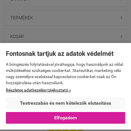
TERMÉKEK

KOSÁR

Fontosnak tartjuk az adatok védelmét
UTOLJÁRA MEGTEKINTETT

A böngészés folytatásával jóváhagyja, hogy használjunk az oldal
működéséhez szükséges cookie-kat. Statisztikai, marketing célú
FACEBOOK

vagy személyre szabással kapcsolatos cookie-kat csak az Ön
hozzájárulása után használunk.
Részletes adatkezelési tájékoztató »
Webáruház értékelés
fehernemu.hu
Testreszabás és nem kötelezők elutasítása
Értékelés írása
Elfogadom