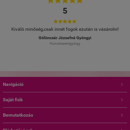





5





Kiváló minőség,csak innét fogok ezután is vásárolni!
Gölöncsér Józsefné Gyöngyi
Homokszentgyörgy
Navigáció

Saját fiók

Bemutatkozás
