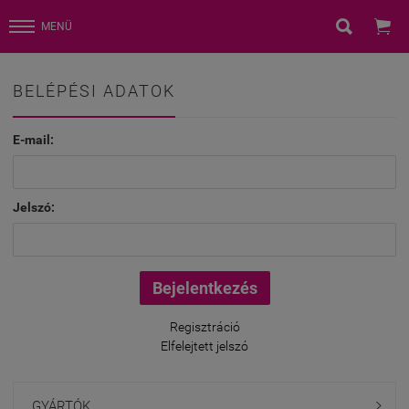


MENÜ
BELÉPÉSI ADATOK
E-mail:
Jelszó:
Regisztráció
Elfelejtett jelszó
GYÁRTÓK
