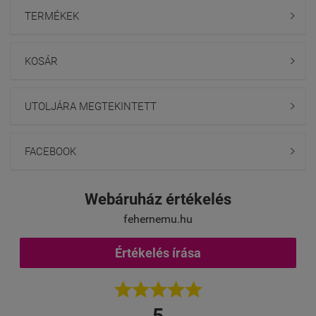
TERMÉKEK

KOSÁR

UTOLJÁRA MEGTEKINTETT

FACEBOOK

Webáruház értékelés
fehernemu.hu
Értékelés írása





5