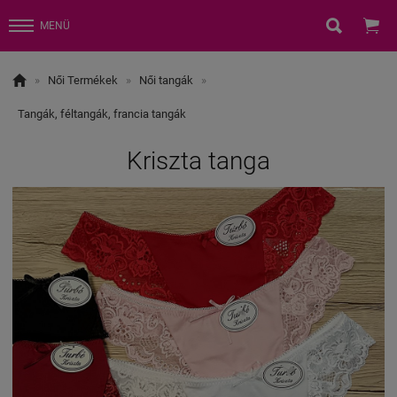


MENÜ

»
Női Termékek
»
Női tangák
»
Tangák, féltangák, francia tangák
Kriszta tanga