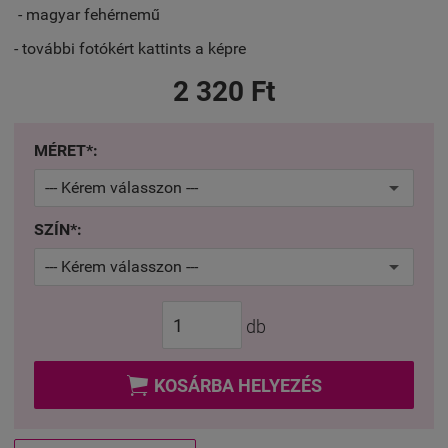
- magyar fehérnemű
- további fotókért kattints a képre
2 320 Ft
MÉRET*:
SZÍN*:
db

KOSÁRBA HELYEZÉS