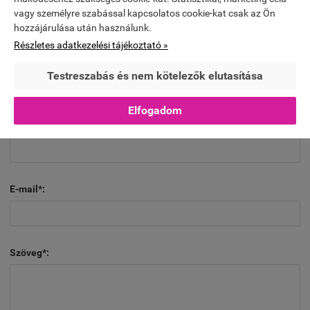
Köszönöm
vagy személyre szabással kapcsolatos cookie-kat csak az Ön
2020.10.16. 20:01
hozzájárulása után használunk.
Részletes adatkezelési tájékoztató »
KÉRDÉS/VÉLEMÉNY A TERMÉKKEL
KAPCSOLATBAN:
Testreszabás és nem kötelezők elutasítása
Elfogadom
Név*:
E-mail*:
Szöveg*: