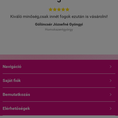





Kiváló minőség,csak innét fogok ezután is vásárolni!
Gölöncsér Józsefné Gyöngyi
Homokszentgyörgy
Navigáció

Saját fiók

Bemutatkozás

Elérhetőségek
