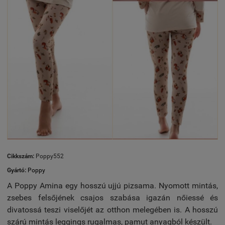
Cikkszám:
Poppy552
Gyártó:
Poppy
A Poppy Amina egy hosszú ujjú pizsama. Nyomott mintás,
zsebes felsőjének csajos szabása igazán nőiessé és
divatossá teszi viselőjét az otthon melegében is. A hosszú
szárú mintás leggings rugalmas, pamut anyagból készült.