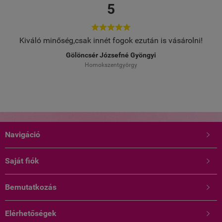
5





Kiváló minőség,csak innét fogok ezután is vásárolni!
Gölöncsér Józsefné Gyöngyi
Homokszentgyörgy
Navigáció

Saját fiók

Bemutatkozás

Elérhetőségek
