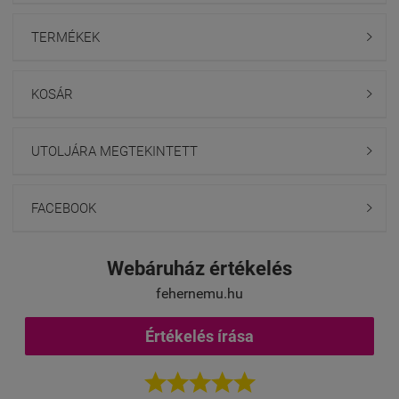
TERMÉKEK

KOSÁR

UTOLJÁRA MEGTEKINTETT

FACEBOOK

Webáruház értékelés
fehernemu.hu
Értékelés írása




