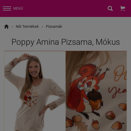


MENÜ

»
Női Termékek
»
Pizsamák
Poppy Amina Pizsama, Mókus