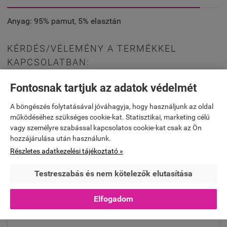
Anyag
: 95% pamut, 5% elasztán
KÉRDÉS/VÉLEMÉNY A TERMÉKKEL
KAPCSOLATBAN:
Fontosnak tartjuk az adatok védelmét
Név*:
A böngészés folytatásával jóváhagyja, hogy használjunk az oldal
működéséhez szükséges cookie-kat. Statisztikai, marketing célú
vagy személyre szabással kapcsolatos cookie-kat csak az Ön
hozzájárulása után használunk.
E-mail*:
Részletes adatkezelési tájékoztató »
Testreszabás és nem kötelezők elutasítása
Szöveg*:
Elfogadom